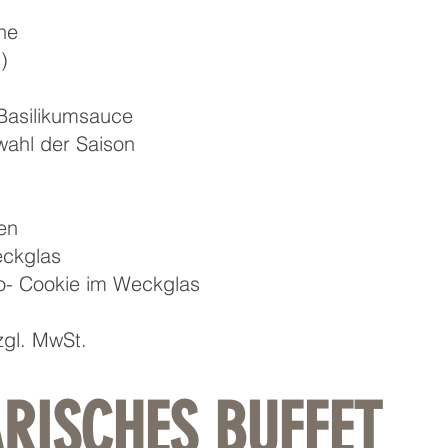
gne
)
 Basilikumsauce
ahl der Saison
en
eckglas
ko- Cookie im Weckglas
zgl. MwSt.
ARISCHES BUFFET