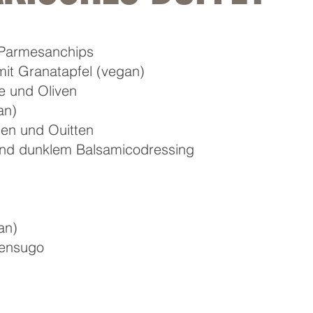
 Parmesanchips
mit Granatapfel (vegan)
e und Oliven
an)
sen und Ouitten
 und dunklem Balsamicodressing
gan)
atensugo