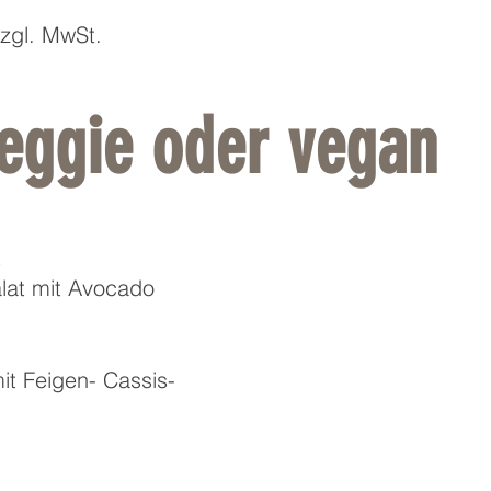
zzgl. MwSt.
eggie oder vegan
t
lat mit Avocado
it Feigen- Cassis-
l