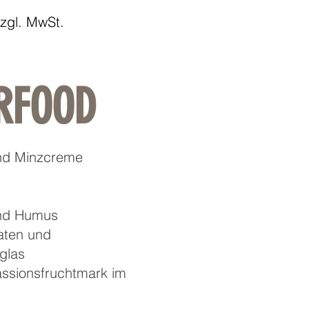
zzgl. MwSt.
RFOOD
und Minzcreme
und Humus
aten und
kglas
assionsfruchtmark im