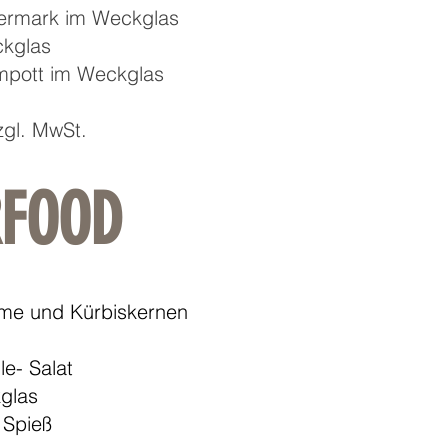
ermark im Weckglas
ckglas
ompott im Weckglas
zgl. MwSt.
RFOOD
me und Kürbiskernen
le- Salat
glas
 Spieß