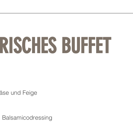
ARISCHES BUFFET
käse und Feige
nd Balsamicodressing