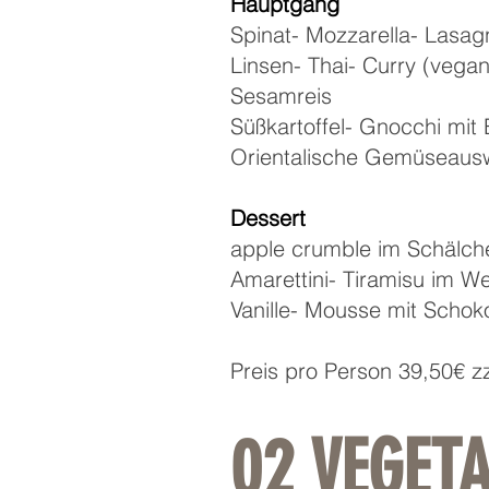
Hauptgang
Spinat- Mozzarella- Lasa
Linsen- Thai- Curry (vegan
Sesamreis
Süßkartoffel- Gnocchi mit
Orientalische Gemüseausw
Dessert
apple crumble im Schälch
Amarettini- Tiramisu im W
Vanille- Mousse mit Scho
Preis pro Person 39,50€ z
02 VEGET